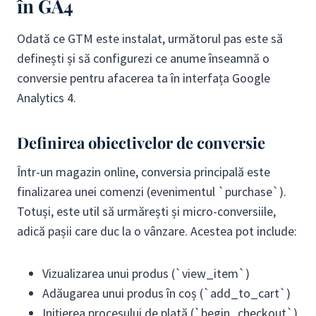
în GA4
Odată ce GTM este instalat, următorul pas este să
definești și să configurezi ce anume înseamnă o
conversie pentru afacerea ta în interfața Google
Analytics 4.
Definirea obiectivelor de conversie
Într-un magazin online, conversia principală este
finalizarea unei comenzi (evenimentul `purchase`).
Totuși, este util să urmărești și micro-conversiile,
adică pașii care duc la o vânzare. Acestea pot include:
Vizualizarea unui produs (`view_item`)
Adăugarea unui produs în coș (`add_to_cart`)
Inițierea procesului de plată (`begin_checkout`)