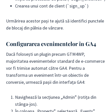
Crearea unui cont de client (`sign_up`)
Urmărirea acestor pași te ajută să identifici punctele
de blocaj din pâlnia de vânzare.
Configurarea evenimentelor în GA4
Dacă folosești un plugin precum GTM4WP,
majoritatea evenimentelor standard de e-commerce
vor fi trimise automat către GA4. Pentru a
transforma un eveniment într-un obiectiv de
conversie, urmează pașii din interfața GA4:
Navighează la secțiunea „Admin” (rotița din
stânga-jos).
În coloana „Property”, selectează „Events”.