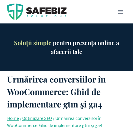
Skip
to
content
Soluții simple
pentru prezența online a
afacerii tale
Urmărirea conversiilor în
WooCommerce: Ghid de
implementare gtm și ga4
Home
/
Optimizare SEO
/
Urmărirea conversiilor în
WooCommerce: Ghid de implementare gtm și ga4